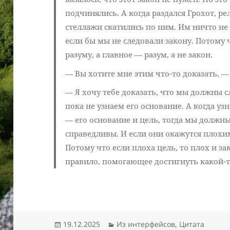
подчинялись. А когда раздался Грохот, 
стеллажи скатились по ним. Им ничто не
если бы мы не следовали закону. Потому ч
разуму, а главное — разум, а не закон.
— Вы хотите мне этим что-то доказать, —
— Я хочу тебе доказать, что мы должны сл
пока не узнаем его основание. А когда у
— его основание и цель, тогда мы должн
справедливы. И если они окажутся плохим
Потому что если плоха цель, то плох и зак
правило, помогающее достигнуть какой-т
Опубликовано
Рубрики
19.12.2025
Из интерфейсов
,
Цитата