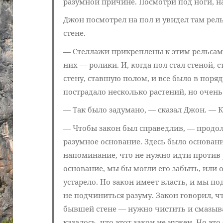
разумной причине. Посмотри под ноги, на
Джон посмотрел на пол и увидел там рел
стене.
— Стеллажи прикреплены к этим рельсам
них — ролики. И, когда пол стал стеной, 
стену, ставшую полом, и все было в поря
пострадало несколько растений, но очень
— Так было задумано, — сказал Джон. — 
— Чтобы закон был справедлив, — продо
разумное основание. Здесь было основани
напоминание, что не нужно идти против 
основание, мы бы могли его забыть, или о
устарело. Но закон имеет власть, и мы по
не подчиниться разуму. Закон говорил, чт
бывшей стене — нужно чистить и смазыват
казалось, что этот закон не нужен. Но эт