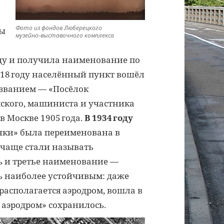
Фото из фондов Люберецкого
мы
музейно-выставочного комплекса
оду и получила наименование по
918 году населённый пункт вошёл
азванием — «Посёлок
омского, машиниста и участника
в Москве 1905 года.
В 1934 году
ки» была переименована в
м чаще стали называть
ь и третье наименование —
ь наиболее устойчивым: даже
 располагается аэродром, вошла в
 аэродром» сохранилось.