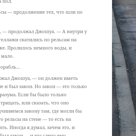
 пол.
ьсы — продолжение тех, что шли по
, — продолжал Джошуа. — А внутри у
стеллажи скатились по рельсам на
дке. Пролилось немного воды, и
 мало.
Корабль…
лжал Джошуа, — он должен иметь
е и был закон. Но закон — это только
разума. Если бы было только
трицать, или сказать, что оно
дчиняемся закону там, где могли бы
о рельсы на стене — то есть на
ь. Иногда я думал, зачем это, и
о был закон — и мы слепо ему