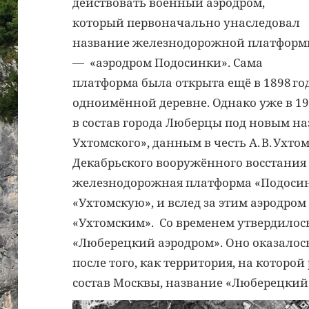
действовать военный аэродром,
который первоначально унаследовал
название железнодорожной платфор
— «аэродром Подосинки». Сама
платформа была открыта ещё в 1898 г
одноимённой деревне. Однако уже в 1
в состав города Люберцы под новым н
Ухтомского», данным в честь А. В. Ухт
Декабрьского вооружённого восстания 
железнодорожная платформа «Подосин
«Ухтомскую», и вслед за этим аэродро
«Ухтомским». Со временем утвердилос
«Люберецкий аэродром». Оно оказалос
после того, как территория, на которой
состав Москвы, название «Люберецкий