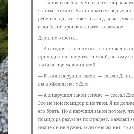
— Ты так и не был у меня, с тех пор как у
что ты считал себя виноватым: ведь я до
ребенка. Да, это тяжело — и для вас тяже
если бы не произошло что-то важное.
Джон не ответил.
— А сегодня ты вспомнил, что можешь по
приходил поговорить со мной, потому чт
ты был еще мальчишкой.
— Я тогда нарушил закон, — сказал Джон
вы поймали нас с Джо.
— А я нарушил закон сейчас, — сказал Дж
Это не мой помидор и не твой. Я не долже
его брать. Но я нарушил закон потому, что
помидора разум не пострадает. Каждый з
иначе он не нужен. Если смысла нет, то за