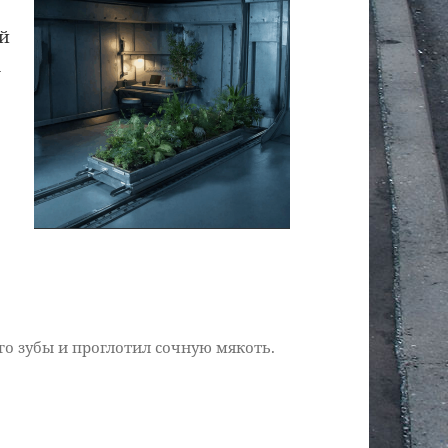
ый
а
го зубы и проглотил сочную мякоть.