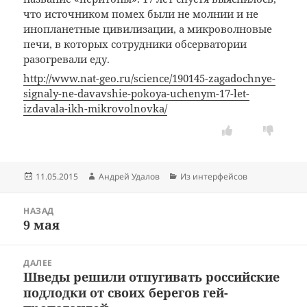
что источником помех были не молнии и не
инопланетные цивилизации, а микроволновые
печи, в которых сотрудники обсерватории
разогревали еду.
http://www.nat-geo.ru/science/190145-zagadochnye-
signaly-ne-davavshie-pokoya-uchenym-17-let-
izdavala-ikh-mikrovolnovka/
Опубликовано
Автор
Рубрики
11.05.2015
Андрей Удалов
Из интерфейсов
Навигация
НАЗАД
по
9 мая
Предыдущая
записям
запись:
ДАЛЕЕ
Шведы решили отпугивать российские
Следующая
запись:
подлодки от своих берегов гей-