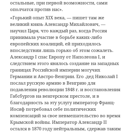
остальные, при первой возможности, сами
ополчатся против нас».
«Горький опыт XIX века, — пишет там же
великий князь Александр Михайлович, —
научил Царя, что каждый раз, когда Россия
принимала участие в борьбе каких-либо
европейских коалиций, ей приходилось
впоследствии лишь горько об этом сожалеть.
Александр I спас Европу от Наполеона I, и
следствием этого явилось создание на западных
границах Российской империи могучих
Германии и Австро-Венгрии. Его .дед Николай I
послал русскую армию в Венгрию для
подавления революции 1848 г. и восстановления
Габсбургов на венгерском престоле, и в
благодарность за эту услугу император Франц-
Иосиф потребовал себе политических
компенсаций за свое невмешательство во время
Крымской войны. Император Александр II
остался в 1870 году нейтральным, сдержав таким