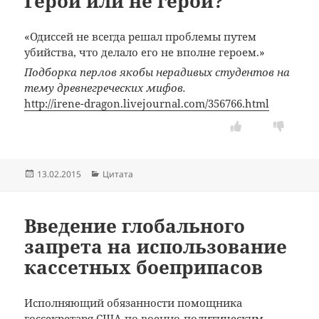
Герой или не герой?
«Одиссей не всегда решал проблемы путем
убийства, что делало его не вполне героем.»
Подборка перлов якобы нерадивых студентов на
тему древнегреческих мифов.
http://irene-dragon.livejournal.com/356766.html
Опубликовано
Рубрики
13.02.2015
Цитата
Введение глобального
запрета на использование
кассетных боеприпасов
Исполняющий обязанности помощника
госсекретаря США по военно-политическим